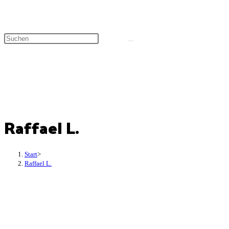
Raffael L.
Start
>
Raffael L.